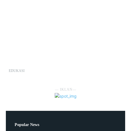
EDUKASI
― IKLAN―
Popular News