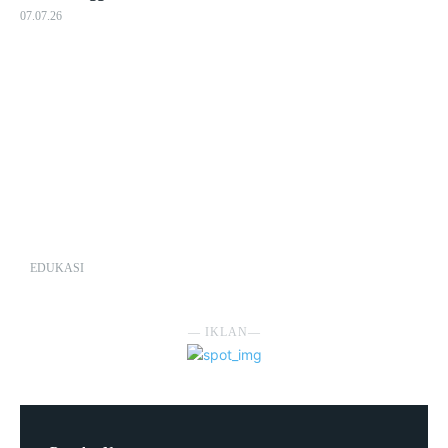
07.07.26
EDUKASI
― IKLAN―