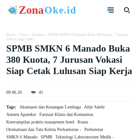
Zona
Oke.id
Home
News
Edukasi
SPMB SMKN 6 Manado Buka 380 Kuota, 7 Jurusan
Vokasi Siap Cetak...
SPMB SMKN 6 Manado Buka
380 Kuota, 7 Jurusan Vokasi
Siap Cetak Lulusan Siap Kerja
09.06.26
41
Tags:
Akuntansi dan Keuangan Lembaga
Altje Salele
Asisten Apoteker
Farmasi Klinis dan Komunitas
Keterampilan praktis manajemen hotel
Kouta
Otomatisasi dan Tata Kelola Perkantoran -
Perhotelan
SMKN 6 Manado
SPMB
Teknologi Laboratorium Medik -