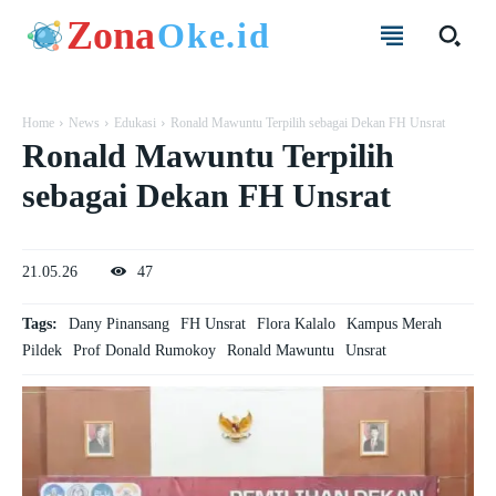
Zona
Oke.id
Home
News
Edukasi
Ronald Mawuntu Terpilih sebagai Dekan FH Unsrat
Ronald Mawuntu Terpilih
sebagai Dekan FH Unsrat
21.05.26
47
Tags:
Dany Pinansang
FH Unsrat
Flora Kalalo
Kampus Merah
Pildek
Prof Donald Rumokoy
Ronald Mawuntu
Unsrat