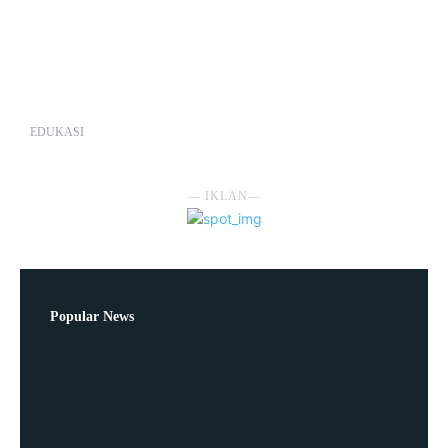
EDUKASI
― IKLAN―
Popular News