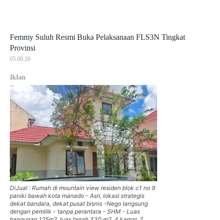
Femmy Suluh Resmi Buka Pelaksanaan FLS3N Tingkat
Provinsi
05.08.26
Iklan
DiJual : Rumah di mountain view residen blok c1 no 9
paniki bawah kota manado - Asri, lokasi strategis
dekat bandara, dekat pusat bisnis -Nego langsung
dengan pemilik - tanpa perantara - SHM - Luas
bangunan 125m2, luas tanah 330 m2, 4 kamar, 2