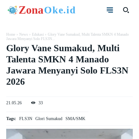
Zona
Oke.id
Home
News
Edukasi
Glory Vane Sumakud, Multi Talenta SMKN 4 Manado
Jawara Menyanyi Solo FLS3N...
Glory Vane Sumakud, Multi
Talenta SMKN 4 Manado
Jawara Menyanyi Solo FLS3N
2026
21.05.26
33
Tags:
FLS3N
Glori Sumakud
SMA/SMK