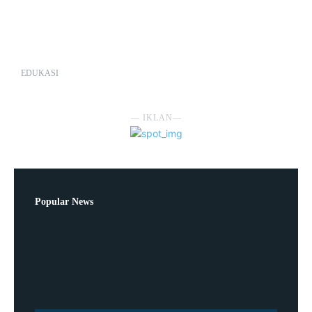
EDUKASI
― IKLAN―
Popular News