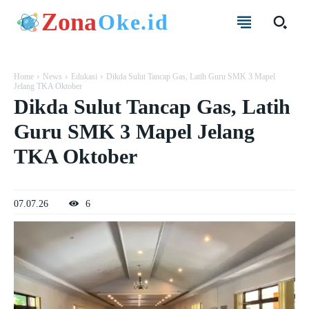
Zona
Oke.id
Home
News
Edukasi
Dikda Sulut Tancap Gas, Latih Guru SMK 3 Mapel
Jelang TKA Oktober
Dikda Sulut Tancap Gas, Latih
Guru SMK 3 Mapel Jelang
TKA Oktober
07.07.26
6