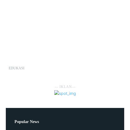
EDUKASI
― IKLAN―
Popular News