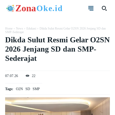
Zona
Oke.id
Home
News
Edukasi
Dikda Sulut Resmi Gelar O2SN 2026 Jenjang SD dan
SMP-Sederajat
Dikda Sulut Resmi Gelar O2SN
2026 Jenjang SD dan SMP-
Sederajat
07.07.26
22
Tags:
O2N
SD
SMP