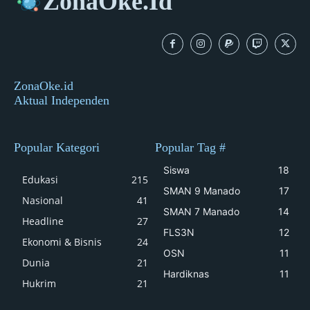
ZonaOke.Id
ZonaOke.id
Aktual Independen
Popular Kategori
Popular Tag #
Siswa
18
Edukasi
215
SMAN 9 Manado
17
Nasional
41
SMAN 7 Manado
14
Headline
27
FLS3N
12
Ekonomi & Bisnis
24
OSN
11
Dunia
21
Hardiknas
11
Hukrim
21