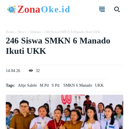
Zona
Oke.id
Home
News
Edukasi
246 Siswa SMKN 6 Manado Ikuti UKK
246 Siswa SMKN 6 Manado
Ikuti UKK
14.04.26
32
Tags:
Altje Salele
M.Pd
S.Pd.
SMKN 6 Manado
UKK