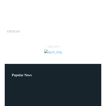
EDUKASI
― IKLAN―
Popular News